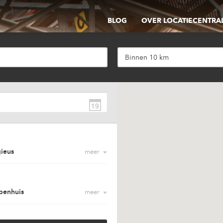
BLOG
OVER LOCATIECENTRA
Binnen 10 km
gieus
meer
oorruimte
sement
penhuis
meer
eren ingang