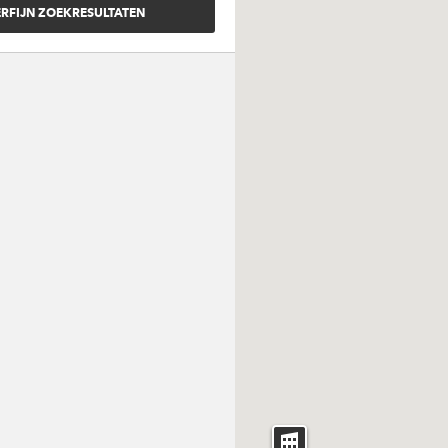
arming
r aansluiting
ring