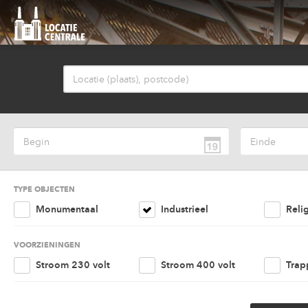
TYPE OBJECTEN
Monumentaal
Industrieel
Reli
Agrarisch
Nautisch
Kant
VOORZIENINGEN
Retail
Woonruimte
Amu
Stroom 230 volt
Stroom 400 volt
Trap
Cultureel
Overig
Lift
Parkeergelegenheid
Goed