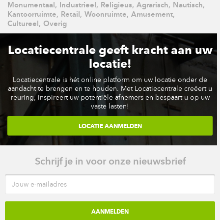
Monumentaal,
Industrieel,
Religieus,
Agrarisch,
Nautisch,
Kantoorruimte,
Retail,
Woonruimte,
Amusement,
Cultureel,
Overig
Locatiecentrale geeft kracht aan uw
Dongecentrale
locatie!
GEERTRUIDENBERG
Locatiecentrale is hét online platform om uw locatie onder de
aandacht te brengen en te houden. Met Locatiecentrale creëert u
reuring, inspireert uw potentiële afnemers en bespaart u op uw
vaste lasten!
LOCATIE AANMELDEN
Schrijf je in voor onze nieuwsbrief
Grote Kerk Veenhuizen
VEENHUIZEN