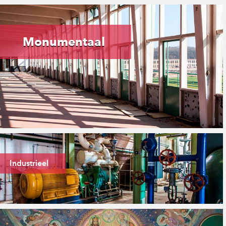
Monumentaal
IJsselcentrale Zwolle
ZWOLLE
De Waalse Kerk
Industrieel
ROTTERDAM