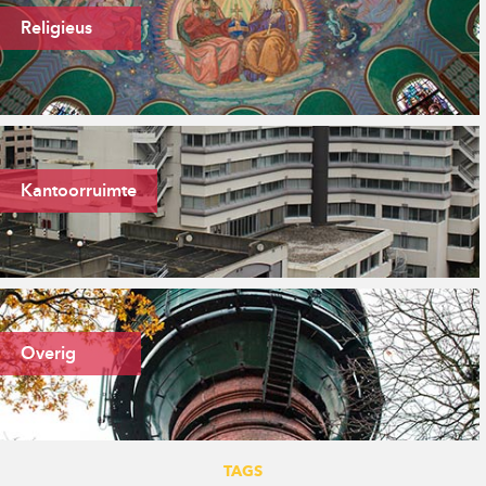
Religieus
Kloosterdorp Steyl
STEYL
Kantoorruimte
Overig
Alle locaties
BEKIJK ALLE LOCATIES
TAGS