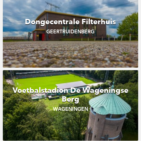
Dongecentrale Filterhuis
GEERTRUIDENBERG
Voetbalstadion De Wageningse
Berg
WAGENINGEN