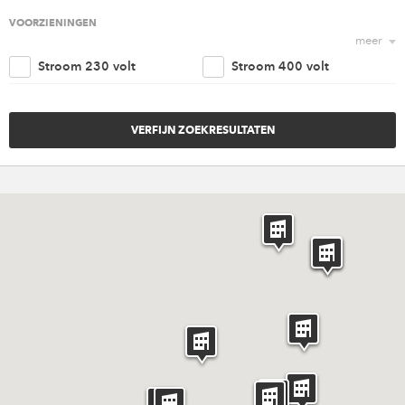
Religieus
Agrarisch
VOORZIENINGEN
meer
Nautisch
Kantoorruimte
Stroom 230 volt
Stroom 400 volt
Retail
Woonruimte
Trappenhuis
Lift
Amusement
Cultureel
Parkeergelegenheid
Goederen ingang
Overig
Invaliden voorzieningen
Brandveiligheidvoorzieninge
Verwarming
Ventilatie
Riolering aansluiting
Water aansluiting
Rigging punten
Internet
Catering
Licht en geluid
Meubilair