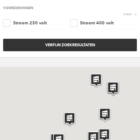
Religieus
Agrarisch
VOORZIENINGEN
meer
Nautisch
Kantoorruimte
Stroom 230 volt
Stroom 400 volt
Retail
Woonruimte
Trappenhuis
Lift
Amusement
Cultureel
Parkeergelegenheid
Goederen ingang
Overig
Invaliden voorzieningen
Brandveiligheidvoorzieninge
Verwarming
Ventilatie
Riolering aansluiting
Water aansluiting
Rigging punten
Internet
Catering
Licht en geluid
Meubilair